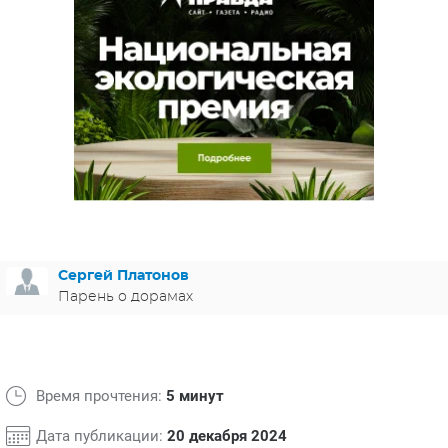
ЯПОНИЯ
СВЕТСКИЕ НОВОСТИ
МЕЛОДРАМЫ
ИСПАНИЯ
ТЕСТЫ
ФРАНЦИЯ
СПОЙЛЕРЫ ИЗ СЕРИАЛОВ
ГЕРМАНИЯ
Сергей Платонов
Парень о дорамах
Время прочтения:
5 минут
Дата публикации:
20 декабря 2024