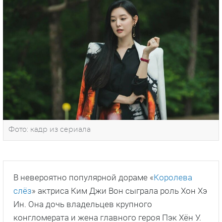
Фото: кадр из сериала
В невероятно популярной дораме «
Королева
слёз
» актриса Ким Джи Вон сыграла роль Хон Хэ
Ин. Она дочь владельцев крупного
конгломерата и жена главного героя Пэк Хён У.