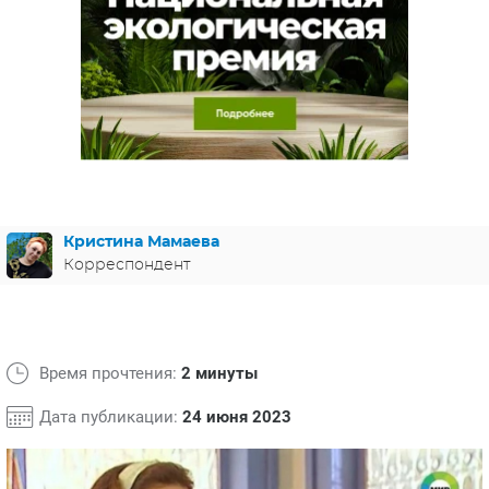
ЯПОНИЯ
СВЕТСКИЕ НОВОСТИ
МЕЛОДРАМЫ
ИСПАНИЯ
ТЕСТЫ
ФРАНЦИЯ
СПОЙЛЕРЫ ИЗ СЕРИАЛОВ
ГЕРМАНИЯ
Кристина Мамаева
Корреспондент
Время прочтения:
2 минуты
Дата публикации:
24 июня 2023