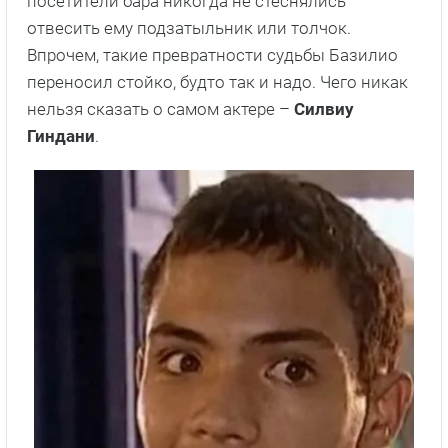
посетители бара никогда не стеснялись
отвесить ему подзатыльник или толчок.
Впрочем, такие превратности судьбы Базилио
переносил стойко, будто так и надо. Чего никак
нельзя сказать о самом актере –
Силвиу
Гиндани
.