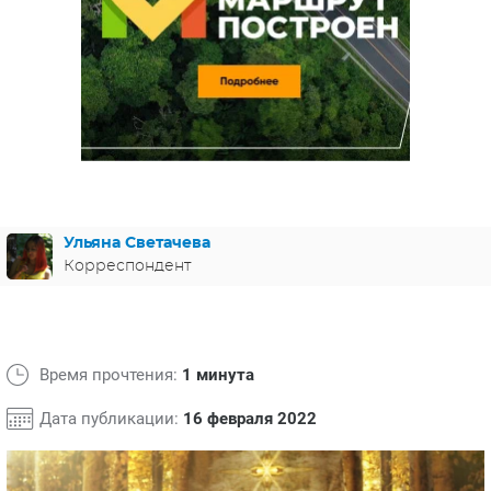
ЯПОНИЯ
СВЕТСКИЕ НОВОСТИ
МЕЛОДРАМЫ
ИСПАНИЯ
ТЕСТЫ
ФРАНЦИЯ
СПОЙЛЕРЫ ИЗ СЕРИАЛОВ
ГЕРМАНИЯ
Ульяна Светачева
Корреспондент
Время прочтения:
1 минута
Дата публикации:
16 февраля 2022