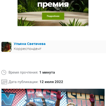
ЯПОНИЯ
СВЕТСКИЕ НОВОСТИ
МЕЛОДРАМЫ
ИСПАНИЯ
ТЕСТЫ
ФРАНЦИЯ
СПОЙЛЕРЫ ИЗ СЕРИАЛОВ
ГЕРМАНИЯ
Ульяна Светачева
Корреспондент
Время прочтения:
1 минута
Дата публикации:
12 июля 2022