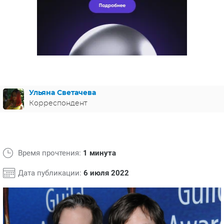
ЯПОНИЯ
СВЕТСКИЕ НОВОСТИ
МЕЛОДРАМЫ
ИСПАНИЯ
ТЕСТЫ
ФРАНЦИЯ
СПОЙЛЕРЫ ИЗ СЕРИАЛОВ
ГЕРМАНИЯ
Ульяна Светачева
Корреспондент
Время прочтения:
1 минута
Дата публикации:
6 июля 2022