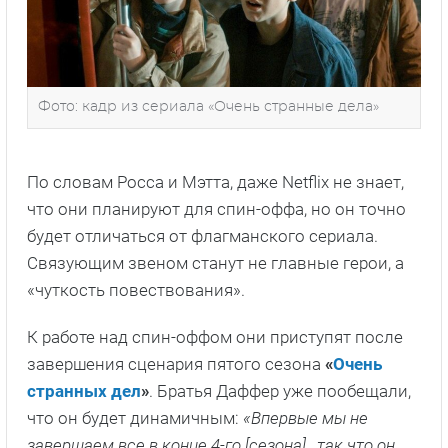
Фото: кадр из сериала «Очень странные дела»
По словам Росса и Мэтта, даже Netflix не знает,
что они планируют для спин-оффа, но он точно
будет отличаться от флагманского сериала.
Связующим звеном станут не главные герои, а
«чуткость повествования».
К работе над спин-оффом они приступят после
завершения сценария пятого сезона
«
Очень
странных дел
»
. Братья Даффер уже пообещали,
что он будет динамичным:
«Впервые мы не
завершаем все в конце 4-го [сезона] , так что он