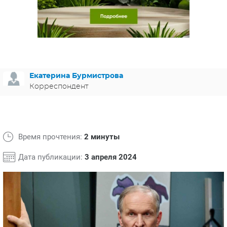
ЯПОНИЯ
СВЕТСКИЕ НОВОСТИ
МЕЛОДРАМЫ
ИСПАНИЯ
ТЕСТЫ
ФРАНЦИЯ
СПОЙЛЕРЫ ИЗ СЕРИАЛОВ
ГЕРМАНИЯ
Екатерина Бурмистрова
Корреспондент
Время прочтения:
2 минуты
Дата публикации:
3 апреля 2024