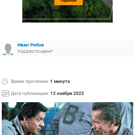
ЯПОНИЯ
СВЕТСКИЕ НОВОСТИ
МЕЛОДРАМЫ
ИСПАНИЯ
ТЕСТЫ
ФРАНЦИЯ
СПОЙЛЕРЫ ИЗ СЕРИАЛОВ
ГЕРМАНИЯ
Иван Рябов
Корреспондент
Время прочтения:
1 минута
Дата публикации:
12 ноября 2022