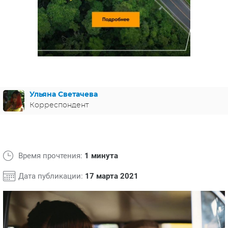
ЯПОНИЯ
СВЕТСКИЕ НОВОСТИ
МЕЛОДРАМЫ
ИСПАНИЯ
ТЕСТЫ
ФРАНЦИЯ
СПОЙЛЕРЫ ИЗ СЕРИАЛОВ
ГЕРМАНИЯ
Ульяна Светачева
Корреспондент
Время прочтения:
1 минута
Дата публикации:
17 марта 2021