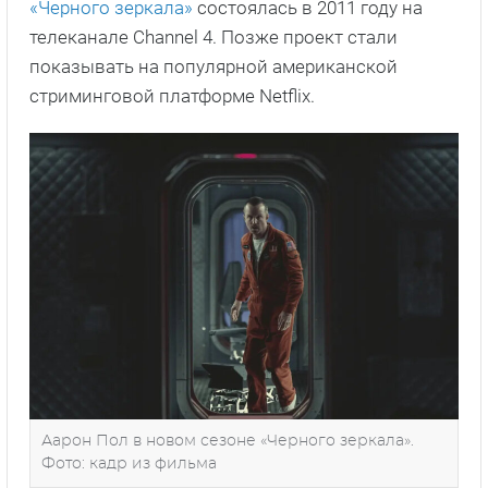
«Черного зеркала»
состоялась в 2011 году на
телеканале Channel 4. Позже проект стали
показывать на популярной американской
стриминговой платформе Netflix.
Аарон Пол в новом сезоне «Черного зеркала».
Фото: кадр из фильма