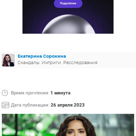
ЯПОНИЯ
СВЕТСКИЕ НОВОСТИ
МЕЛОДРАМЫ
ИСПАНИЯ
ТЕСТЫ
ФРАНЦИЯ
СПОЙЛЕРЫ ИЗ СЕРИАЛОВ
ГЕРМАНИЯ
Екатерина Сорокина
Скандалы. Интриги. Расследования
Время прочтения:
1 минута
Дата публикации:
26 апреля 2023