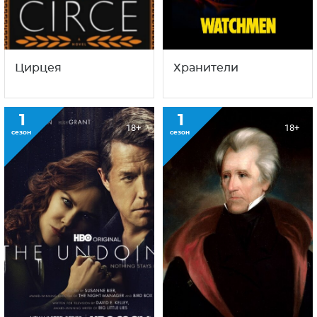
Цирцея
Хранители
1
1
18+
18+
сезон
сезон