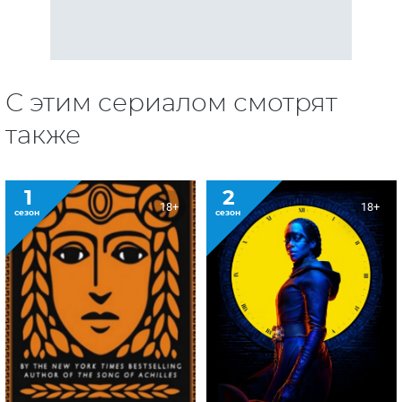
С этим сериалом смотрят
также
1
2
18+
18+
сезон
сезон