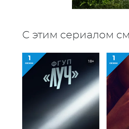
С этим сериалом см
1
1
18+
сезон
сезон