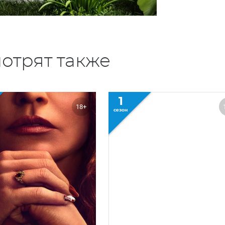
отрят также
1
18+
сезон