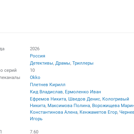
да
2026
Россия
Детективы
,
Драмы
,
Триллеры
о серий
10
елеканалы
Okko
Плетнев Кирилл
Кид Владислав
,
Ермоленко Иван
Ефремов Никита
,
Шведов Денис
,
Кологривый
Никита
,
Максимова Полина
,
Ворожищева Мари
Константинова Алена
,
Кенжаметов Егор
,
Черне
Игорь
П
7.60