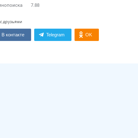
инопоиска
7.88
В контакте
Telegram
OK