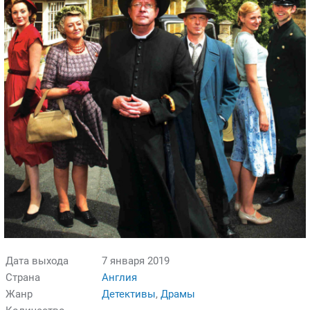
Дата выхода
7 января 2019
Страна
Англия
Жанр
Детективы
,
Драмы