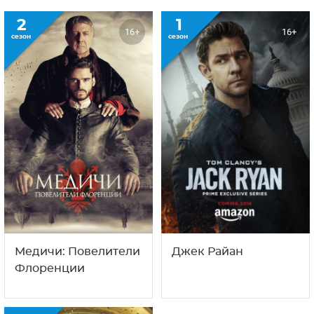
2
1
16+
16+
сезон
сезон
Медичи: Повелители
Джек Райан
Флоренции