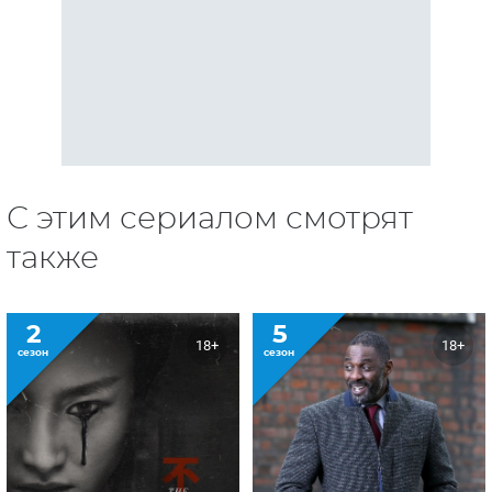
С этим сериалом смотрят
также
2
5
18+
18+
сезон
сезон