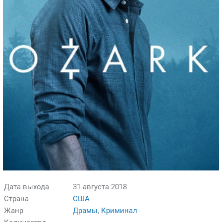
Дата выхода
31 августа 2018
Страна
США
Жанр
Драмы
,
Криминал