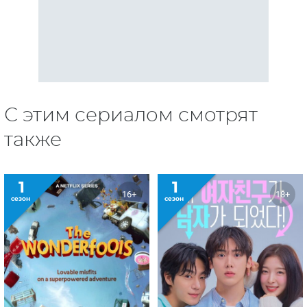
С этим сериалом смотрят
также
1
1
16+
18+
сезон
сезон