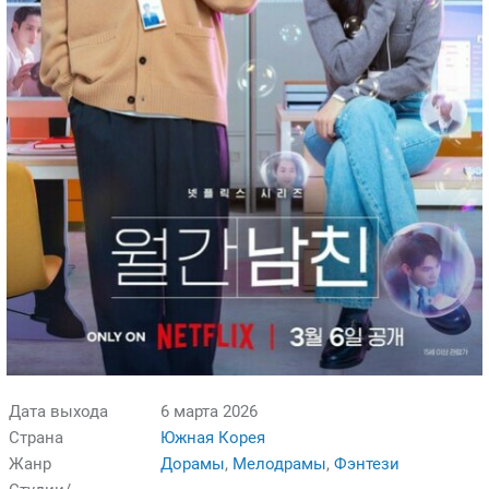
Дата выхода
6 марта 2026
Страна
Южная Корея
Жанр
Дорамы
,
Мелодрамы
,
Фэнтези