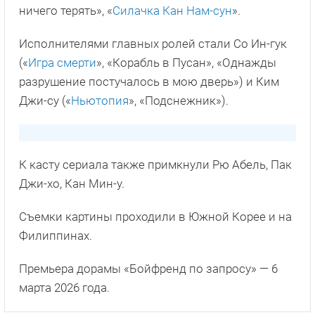
ничего терять», «
Силачка Кан Нам-сун
».
Исполнителями главных ролей стали Со Ин-гук
(«
Игра смерти
», «Корабль в Пусан», «Однажды
разрушение постучалось в мою дверь») и Ким
Джи-су («
Ньютопия
», «Подснежник»).
К касту сериала также примкнули Рю Абель, Пак
Джи-хо, Кан Мин-у.
Съемки картины проходили в Южной Корее и на
Филиппинах.
Премьера дорамы «Бойфренд по запросу» — 6
марта 2026 года.