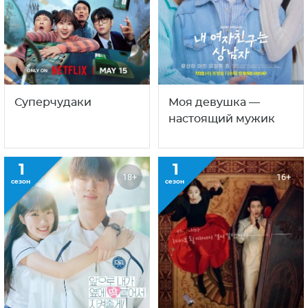
Суперчудаки
Моя девушка —
настоящий мужик
1
1
18+
16+
сезон
сезон