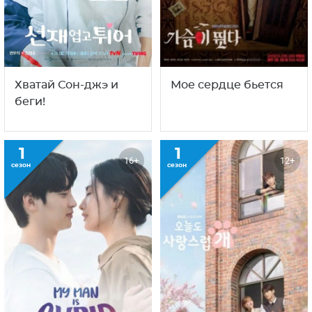
Хватай Сон-джэ и
Мое сердце бьется
беги!
1
1
16+
12+
сезон
сезон