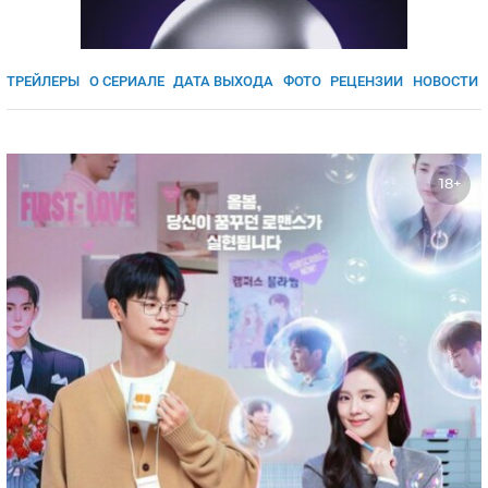
ЯПОНИЯ
СВЕТСКИЕ НОВОСТИ
МЕЛОДРАМЫ
ИСПАНИЯ
ТЕСТЫ
ТРЕЙЛЕРЫ
О СЕРИАЛЕ
ДАТА ВЫХОДА
ФОТО
РЕЦЕНЗИИ
НОВОСТИ
ФРАНЦИЯ
СПОЙЛЕРЫ ИЗ СЕРИАЛОВ
ГЕРМАНИЯ
18+