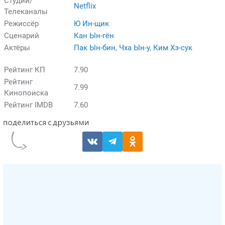
Студии/
Netflix
Телеканалы
Режиссёр
Ю Ин-щик
Сценарий
Кан Ын-гён
Актёры
Пак Ын-бин
,
Чха Ын-у
,
Ким Хэ-сук
Рейтинг КП
7.90
Рейтинг
7.99
Кинопоиска
Рейтинг IMDB
7.60