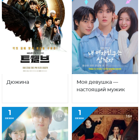
Дюжина
Моя девушка —
настоящий мужик
1
1
18+
16+
сезон
сезон