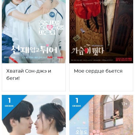
Хватай Сон-джэ и
Мое сердце бьется
беги!
1
1
16+
12+
сезон
сезон