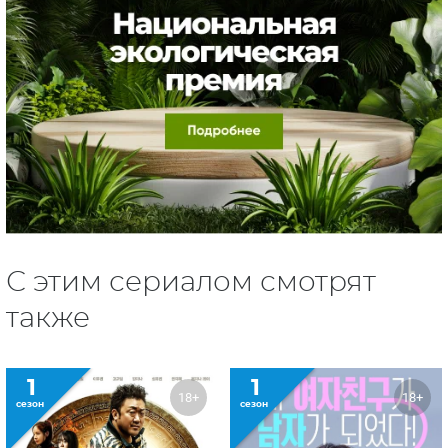
С этим сериалом смотрят
также
1
1
18+
18+
сезон
сезон