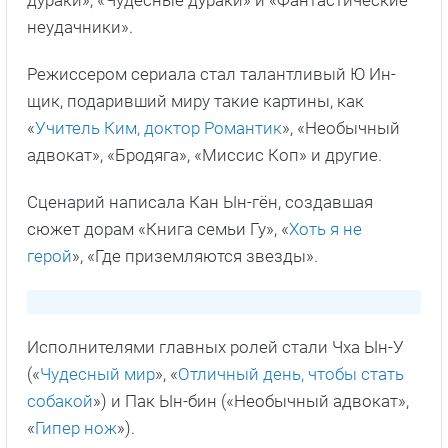
дураки», «Чудесные дураки» и «Фантастические
неудачники».
Режиссером сериала стал талантливый Ю Ин-
щик, подаривший миру такие картины, как
«
Учитель Ким, доктор Романтик
», «Необычный
адвокат», «Бродяга», «Миссис Коп» и другие.
Сценарий написала Кан Ын-гён, создавшая
сюжет дорам «Книга семьи Гу», «
Хоть я не
герой
», «Где приземляются звезды».
Исполнителями главных ролей стали Чха Ын-У
(«
Чудесный мир
», «
Отличный день, чтобы стать
собакой
») и Пак Ын-бин («Необычный адвокат»,
«
Гипер нож
»).