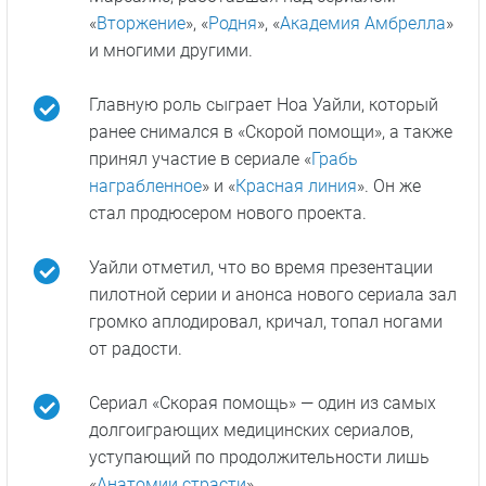
Факты о сериале
Шоураннером проекта стал Р. Скотт
Геммилл, известный по продюсированию
сериалов «Скорая помощь», «
Морская
полиция: Лос-Анджелес
», «
Гавайи 5.0
» и
другим сериалам про профессиональную
деятельность.
Режиссером проекта стала Аманда
Марсалис, работавшая над сериалом
«
Вторжение
», «
Родня
», «
Академия Амбрелла
»
и многими другими.
Главную роль сыграет Ноа Уайли, который
ранее снимался в «Скорой помощи», а также