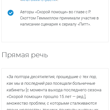
принял участие в сериале «
Грабь
награбленное
» и «
Красная линия
». Он же
стал продюсером нового проекта.
Уайли отметил, что во время презентации
пилотной серии и анонса нового сериала зал
громко аплодировал, кричал, топал ногами
от радости.
Сериал «Скорая помощь» — один из самых
долгоиграющих медицинских сериалов,
уступающий по продолжительности лишь
«
Анатомии страсти
».
Авторы «Скорой помощи» во главе с Р.
Скоттом Геммиллом принимали участие в
написании сценария к сериалу «Питт».