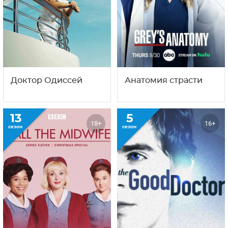
С этим сериалом смотрят
также
1
21
18+
16+
сезон
сезон