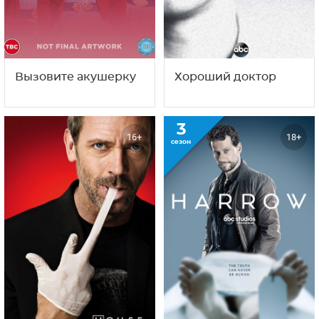
Доктор Одиссей
Анатомия страсти
13
5
18+
16+
сезон
сезон
Вызовите акушерку
Хороший доктор