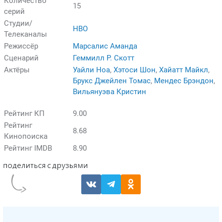
Количество
15
серий
Студии/
HBO
Телеканалы
Режиссёр
Марсалис Аманда
Сценарий
Геммилл Р. Скотт
Актёры
Уайли Ноа
,
Хэтоси Шон
,
Хайатт Майкл
,
Брукс Джейлен Томас
,
Мендес Брэндон
,
Вильянуэва Кристин
Рейтинг КП
9.00
Рейтинг
8.68
Кинопоиска
Рейтинг IMDB
8.90