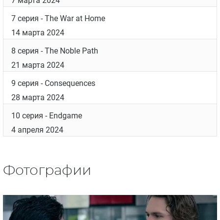
2 серия
- Be My Number One
8 февраля 2024
3 серия
- Old Law, New Twist
15 февраля 2024
4 серия
- Like a New Man
22 февраля 2024
5 серия
- Illness of the Trade
29 февраля 2024
6 серия
- I Choose You
7 марта 2024
7 серия
- The War at Home
14 марта 2024
8 серия
- The Noble Path