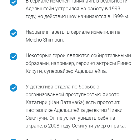
Факты о сериале
Первоначально экранизация мемуаров
задумывалась как полнометражный фильм
с Дэниелом Рэдклиффом в главной роли, но
в 2019 году концепция поменялась.
В сериале изменен таймлайн: в реальности
Адельштейн устроился на работу в 1993
году, но действия шоу начинаются в 1999-м.
Название газеты в сериале изменили на
Meicho Shimbun.