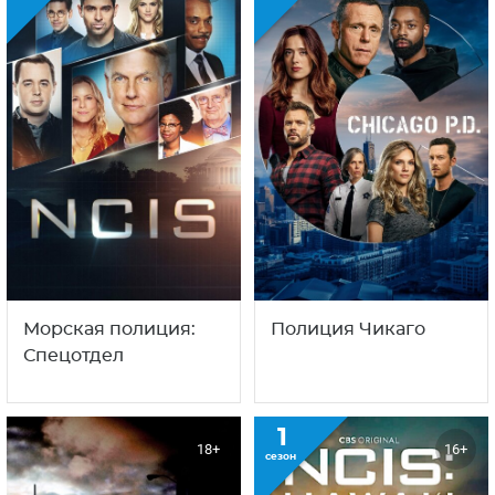
С этим сериалом смотрят
также
20
10
18+
18+
сезон
сезон