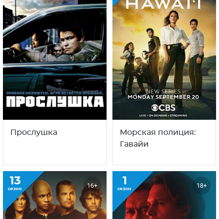
Морская полиция:
Полиция Чикаго
Спецотдел
1
18+
16+
сезон