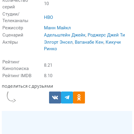
Количество
10
серий
Студии/
HBO
Телеканалы
Режиссёр
Манн Майкл
Сценарий
Адельштейн Джейк
,
Роджерс Джей Ти
Актёры
Элгорт Энсел
,
Ватанабе Кен
,
Кикучи
Ринко
Рейтинг
8.21
Кинопоиска
Рейтинг IMDB
8.10