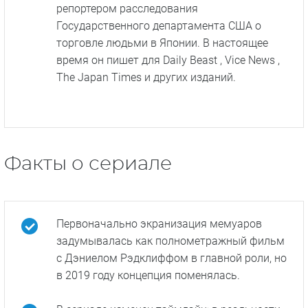
Washington Post. После выхода
разоблачения он начал получать угрозы.
В 2009 году Адельштейн выпустил мемуары
о своей карьере «Tokyo Vice: американский
репортер о полиции Японии». Он рассказал о
80-часовой рабочей неделе, трудностях во
взаимоотношениях между криминальными
репортерами и полицией, опеке старшего
детектива Секигучи и конкретных случаях.
Впоследствии Адельштейн вернулся в
Страну восходящего солнца, был
репортером расследования
Государственного департамента США о
торговле людьми в Японии. В настоящее
время он пишет для Daily Beast , Vice News ,
The Japan Times и других изданий.