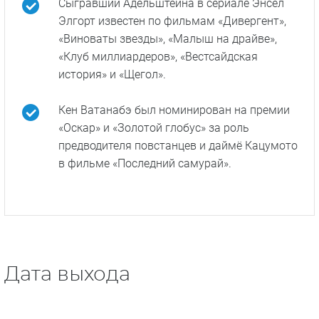
Некоторые герои являются собирательными
образами, например, героиня актрисы Ринко
Кикути, супервайзер Адельштейна.
У детектива отдела по борьбе с
организованной преступностью Хирото
Катагири (Кэн Ватанабэ) есть прототип:
наставнике Адельштейна детектив Чиаки
Секигучи. Он не успел увидеть себя на
экране: в 2008 году Секигучи умер от рака.
Сыгравший Адельштейна в сериале Энсел
Элгорт известен по фильмам «Дивергент»,
«Виноваты звезды», «Малыш на драйве»,
«Клуб миллиардеров», «Вестсайдская
история» и «Щегол».