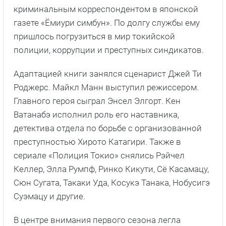
криминальным корреспондентом в японской
газете «Ёмиури симбун». По долгу службы ему
пришлось погрузиться в мир токийской
полиции, коррупции и преступных синдикатов.
Адаптацией книги занялся сценарист Джей Ти
Роджерс. Майкл Манн выступил режиссером.
Главного героя сыграл Энсел Элгорт. Кен
Ватанабэ исполнил роль его наставника,
детектива отдела по борьбе с организованной
преступностью Хирото Катагири. Также в
сериале «Полиция Токио» снялись Рэйчел
Келлер, Элла Румпф, Ринко Кикути, Сё Касамацу,
Сюн Сугата, Такаки Уда, Косукэ Танака, Нобусигэ
Суэмацу и другие.
В центре внимания первого сезона легла