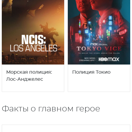
Прослушка
Морская полиция:
Гавайи
13
1
16+
18+
сезон
сезон