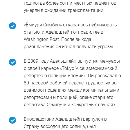
Университете Софии.
Он стал первым неяпонским штатным
корреспондентом «Ёмиури Симбун» (Yomiuri
Shinbun), одной из пяти крупнейших газет
страны, где он проработал 12 лет.
Адельштейн написал разоблачение о том,
что ФБР выдаёт визы членам якудза, имея в
виду Тадамаса Гото, который заключил
сделку с ФБР, чтобы получить въезд в
Соединенные Штаты для пересадки печени.
Гото получил новую печень без очереди в
год, когда более сотни местных пациентов
умерли в ожидании трансплантации.
«Ёмиури Симбун» отказалась публиковать
статью, и Адельштейн отправил ее в