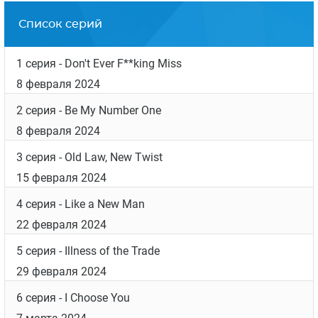
Кен Ватанабэ был номинирован на премии
«Оскар» и «Золотой глобус» за роль
предводителя повстанцев и даймё Кацумото
в фильме «Последний самурай».
Дата выхода
Список серий
1 серия
- Don't Ever F**king Miss
8 февраля 2024