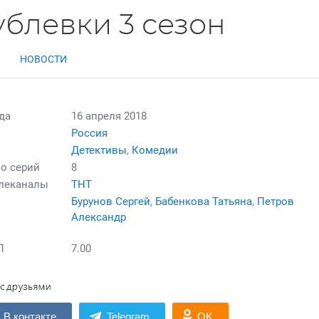
блевки 3 сезон
НОВОСТИ
да
16 апреля 2018
Россия
Детективы
,
Комедии
о серий
8
елеканалы
ТНТ
Бурунов Сергей
,
Бабенкова Татьяна
,
Петров
Александр
П
7.00
В контакте
Telegram
OK