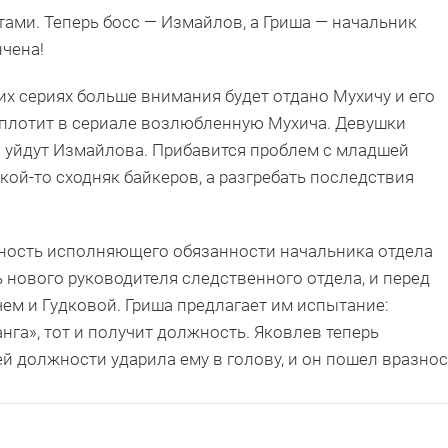
ами. Теперь босс — Измайлов, а Гриша — начальник
нчена!
их сериях больше внимания будет отдано Мухичу и его
оплотит в сериале возлюбленную Мухича. Девушки
о уйдут Измайлова. Прибавится проблем с младшей
кой-то сходняк байкеров, а разгребать последствия
жность исполняющего обязанности начальника отдела
 нового руководителя следственного отдела, и перед
ем и Гудковой. Гриша предлагает им испытание:
анга», тот и получит должность. Яковлев теперь
й должности ударила ему в голову, и он пошел вразнос