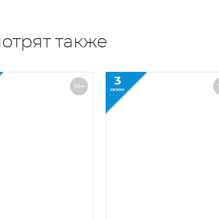
отрят также
3
16+
сезон