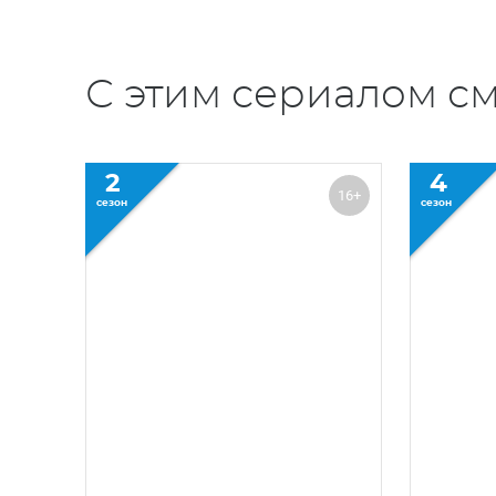
С этим сериалом см
2
4
16+
сезон
сезон