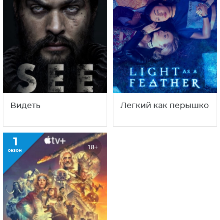
Видеть
Легкий как перышко
1
18+
сезон