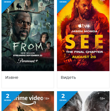
18+
18+
сезон
сезон
Извне
Видеть
2
2
18+
18+
сезон
сезон