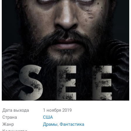
Дата выхода
1 ноября 2019
Страна
США
Жанр
Драмы
,
Фантастика