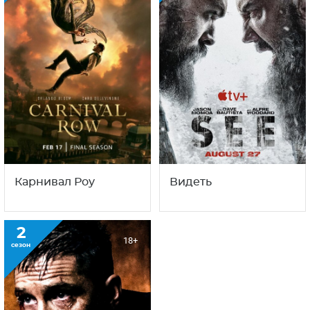
Карнивал Роу
Видеть
2
18+
сезон