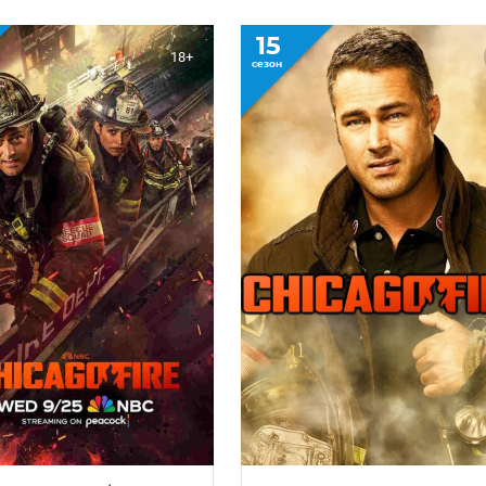
15
18+
сезон