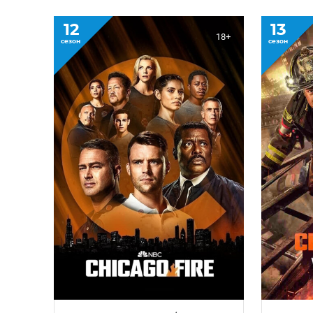
12
13
18+
сезон
сезон