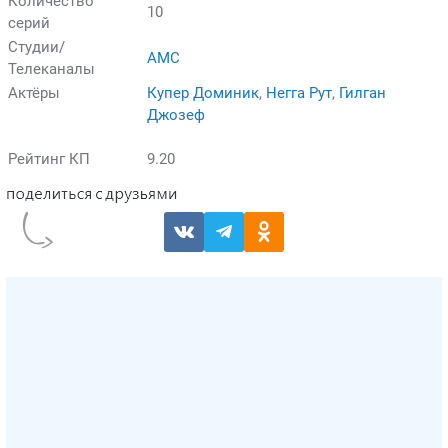
Количество
10
серий
Студии/
AMC
Телеканалы
Актёры
Купер Доминик
,
Негга Рут
,
Гилган
Джозеф
Рейтинг КП
9.20