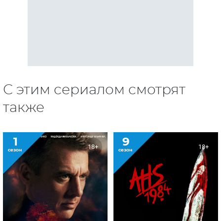
С этим сериалом смотрят
также
1
9
18+
18+
сезон
сезон