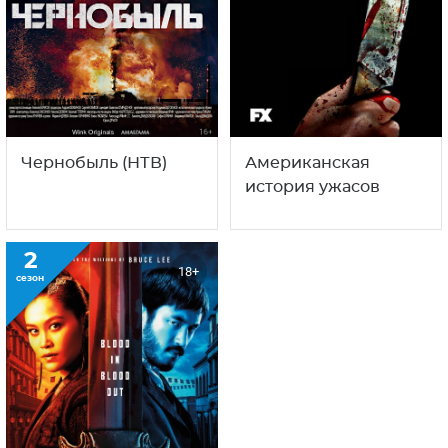
Чернобыль (НТВ)
Американская
история ужасов
2
18+
сезон