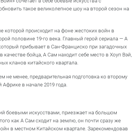
Воин» сочетает в себе боевые искусства с
бновить такое великолепное шоу на второй сезон на
ие которой происходит на фоне жестоких войн в
рой половине 19-го века. Главный герой сериала — А
 который прибывает в Сан-Франциско при загадочных
 качестве бойца, А Сам находит себе место в Хоуп Вэй,
ых кланов китайского квартала.
тем не менее, предварительная подготовка ко второму
й Африке в начале 2019 года.
ий боевыми искусствами, приезжает на большом
ого как А Сам сходит на землю, он почти сразу же
войн в местном Китайском квартале. Зарекомендовав