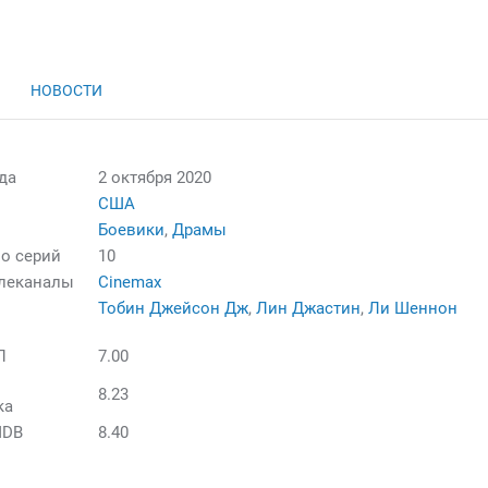
НОВОСТИ
да
2 октября 2020
США
Боевики
,
Драмы
о серий
10
елеканалы
Cinemax
Тобин Джейсон Дж
,
Лин Джастин
,
Ли Шеннон
П
7.00
8.23
ка
MDB
8.40