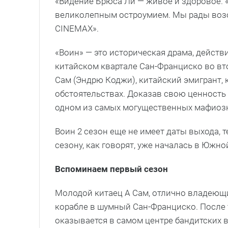
«Видение Брюса Ли — живое и здоровое. «
великолепным остроумием. Мы рады возо
CINEMAX».
«Воин» — это историческая драма, действ
китайском квартале Сан-Франциско во вто
Сам (Эндрю Коджи), китайский эмигрант,
обстоятельствах. Доказав свою ценность в
одном из самых могущественных мафиозн
Воин 2 сезон еще не имеет даты выхода, 
сезону, как говорят, уже началась в Южно
Вспоминаем первый сезон
Молодой китаец А Сам, отлично владеющ
корабле в шумный Сан-Франциско. После т
оказывается в самом центре бандитских 