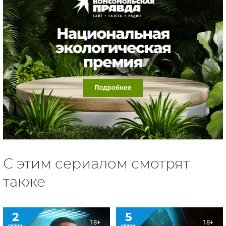
С этим сериалом смотрят
также
2
5
18+
18+
сезон
сезон