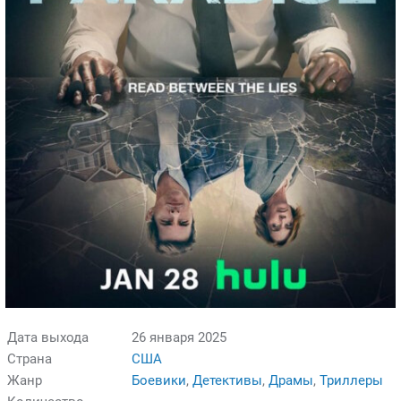
Дата выхода
26 января 2025
Страна
США
Жанр
Боевики
,
Детективы
,
Драмы
,
Триллеры