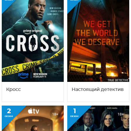
Кросс
Настоящий детектив
2
1
18+
18+
сезон
сезон