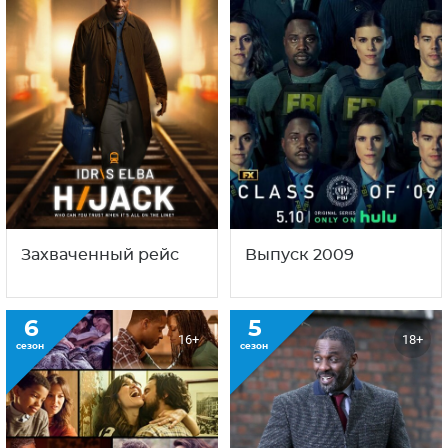
Захваченный рейс
Выпуск 2009
6
5
16+
18+
сезон
сезон