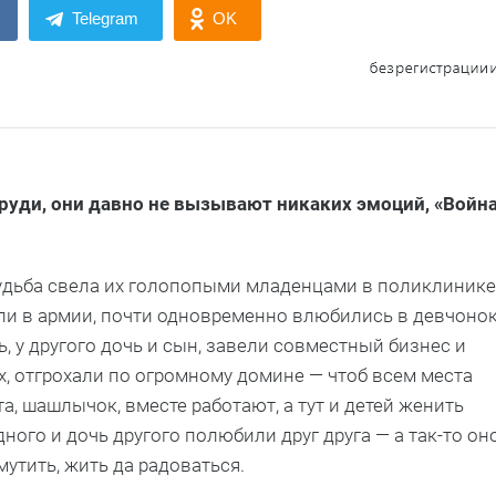
Telegram
OK
уди, они давно не вызывают никаких эмоций, «Войн
судьба свела их голопопыми младенцами в поликлинике
или в армии, почти одновременно влюбились в девчонок
, у другого дочь и сын, завели совместный бизнес и
их, отгрохали по огромному домине — чтоб всем места
а, шашлычок, вместе работают, а тут и детей женить
дного и дочь другого полюбили друг друга — а так-то он
мутить, жить да радоваться.