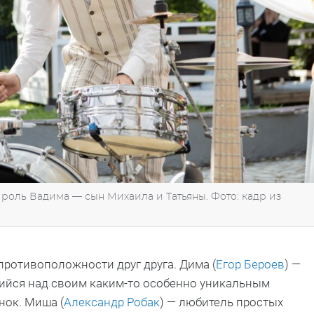
оль Вадима — сын Михаила и Татьяны. Фото: кадр из
противоположности друг друга. Дима (
Егор Бероев
) —
ущийся над своим каким-то особенно уникальным
нок. Миша (
Александр Робак
) — любитель простых