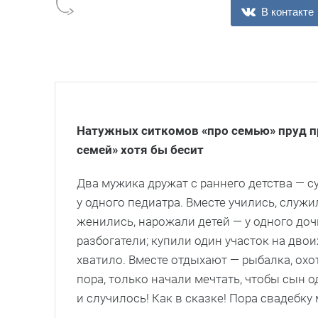
В контакте
Натужных ситкомов «про семью» пруд пр
семей» хотя бы бесит
Два мужика дружат с раннего детства — 
у одного педиатра. Вместе учились, служ
женились, нарожали детей — у одного дочь
разбогатели; купили один участок на дво
хватило. Вместе отдыхают — рыбалка, охот
пора, только начали мечтать, чтобы сын о
и случилось! Как в сказке! Пора свадебку 