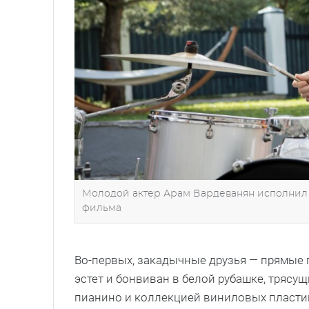
Молодой актер Арам Вардеванян исполнил р
фильма
Во-первых, закадычные друзья — прямые 
эстет и бонвиван в белой рубашке, тряс
пианино и коллекцией виниловых пласти