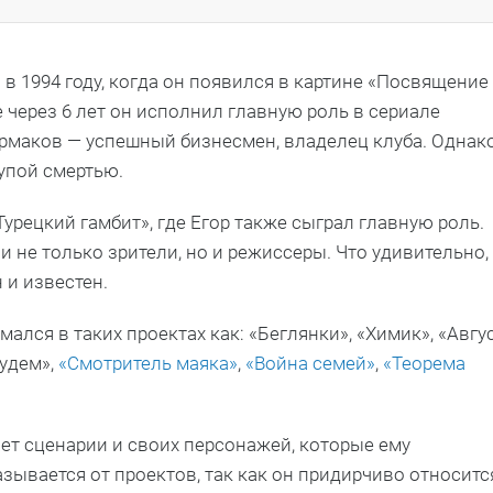
в 1994 году, когда он появился в картине «Посвящение
 через 6 лет он исполнил главную роль в сериале
рмаков — успешный бизнесмен, владелец клуба. Однак
упой смертью.
урецкий гамбит», где Егор также сыграл главную роль.
и не только зрители, но и режиссеры. Что удивительно,
 и известен.
мался в таких проектах как: «Беглянки», «Химик», «Авгус
будем»,
«Смотритель маяка»
,
«Война семей»
,
«Теорема
ает сценарии и своих персонажей, которые ему
азывается от проектов, так как он придирчиво относитс