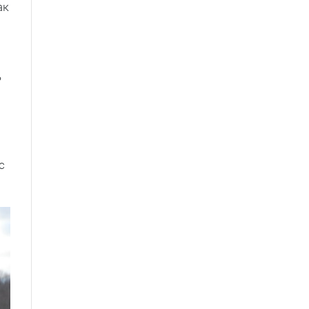
ак
ь
с