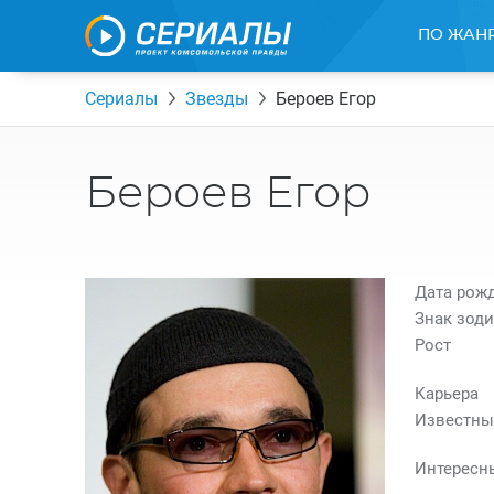
ПО ЖАН
Сериалы
Звезды
Бероев Егор
Бероев Егор
Дата рож
Знак зоди
Рост
Карьера
Известны
Интересн