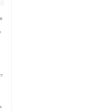
 в
о
т.
я