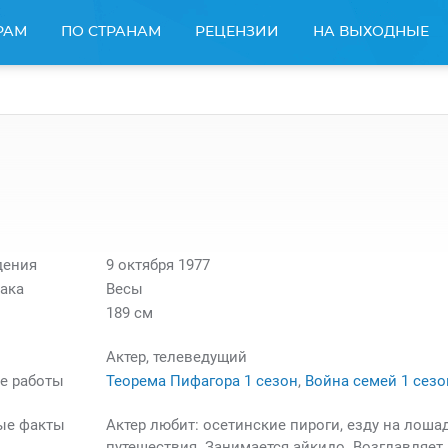
РАМ
ПО СТРАНАМ
РЕЦЕНЗИИ
НА ВЫХОДНЫЕ
дения
9 октября 1977
ака
Весы
189 см
Актер, телеведущий
е работы
Теорема Пифагора 1 сезон
,
Война семей 1 сезо
ые факты
Актер любит: осетинские пироги, езду на лоша
путешествия. Занимается айкидо. Возглавляет