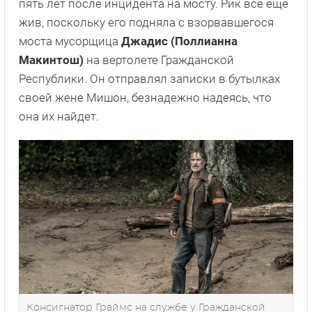
пять лет после инцидента на мосту. Рик все еще
жив, поскольку его подняла с взорвавшегося
моста мусорщица
Джадис (Поллианна
Макинтош)
на вертолете Гражданской
Республики. Он отправлял записки в бутылках
своей жене Мишон, безнадежно надеясь, что
она их найдет.
Консигнатор Граймс на службе у Гражданской