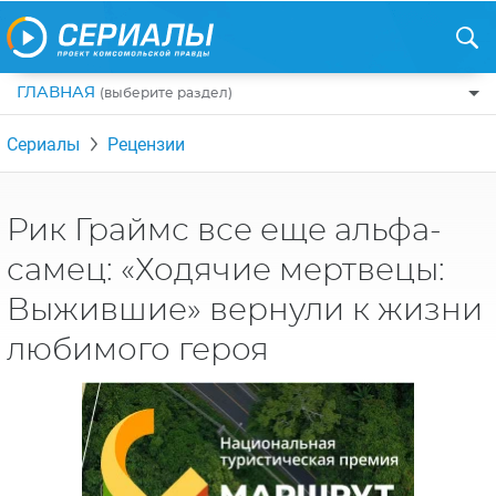
ГЛАВНАЯ
(выберите раздел)
ПО ЖАНРАМ
Сериалы
Рецензии
КОМЕДИИ
ПО СТРАНАМ
ДРАМЫ
США
РЕЦЕНЗИИ
Рик Граймс все еще альфа-
УЖАСЫ
РОССИЯ
самец: «Ходячие мертвецы:
НА ВЫХОДНЫЕ
БОЕВИКИ
АНГЛИЯ
Выжившие» вернули к жизни
НОВОСТИ
ТРИЛЛЕРЫ
ИТАЛИЯ
любимого героя
ИНТЕРЕСНО
ФЭНТЕЗИ
ТУРЦИЯ
НОВОСТИ ТУРЕЦКИХ СЕРИАЛОВ
ДЕТЕКТИВЫ
УКРАИНА
АЗИАТСКИЕ СЕРИАЛЫ
КРИМИНАЛ
КАНАДА
ИНТЕРВЬЮ
ФАНТАСТИКА