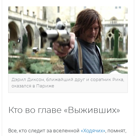
Дэрил Диксон, ближайший друг и соратник Рика,
оказался в Париже
Кто во главе «Выживших»
Все, кто следит за вселенной
«Ходячих»
, помнят,