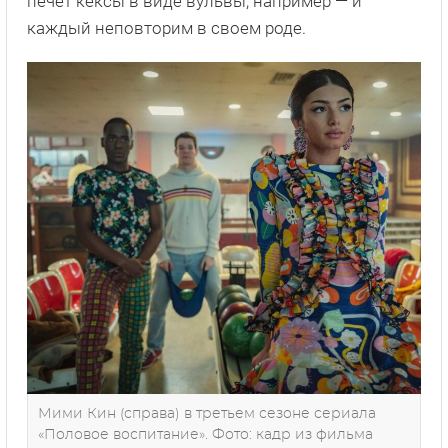
печет кексы в виде вульвы, например — и
каждый неповторим в своем роде.
Мими Кин (справа) в третьем сезоне сериала
«Половое воспитание». Фото: кадр из фильма