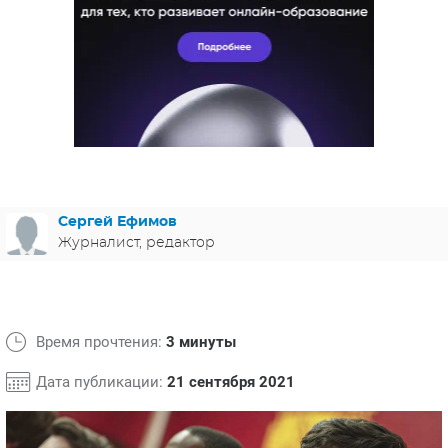
ЯПОНИЯ
СВЕТСКИЕ НОВОСТИ
МЕЛОДРАМЫ
ИСПАНИЯ
ТЕСТЫ
ФРАНЦИЯ
СПОЙЛЕРЫ ИЗ СЕРИАЛОВ
ГЕРМАНИЯ
Сергей Ефимов
Журналист, редактор
Время прочтения:
3 минуты
Дата публикации:
21 сентября 2021