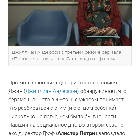
Джиллиан Андерсон в третьем сезоне сериала
«Половое воспитание». Фото: кадр из фильма
Про мир взрослых сценаристы тоже помнят.
Джин (
Джиллиан Андерсон
) обнаруживает, что
беременна — это в 48-то, и с ужасом понимает,
что разбираться с этим (и с отцом ребенка)
нисколько не легче, чем было бы в юности.
Павший на социальное дно во втором сезоне
экс-директор Гроф (
Алистер Петри
) запоздало