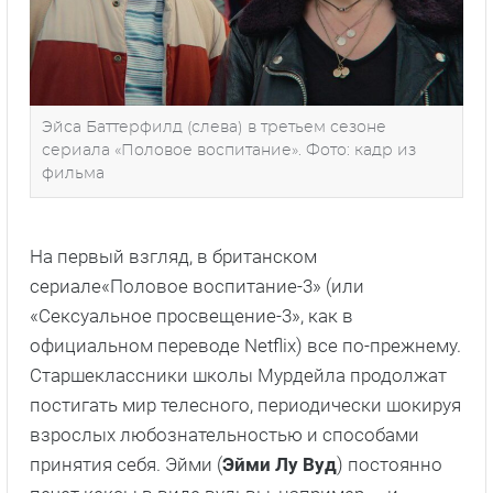
Эйса Баттерфилд (слева) в третьем сезоне
сериала «Половое воспитание». Фото: кадр из
фильма
На первый взгляд, в британском
сериале«Половое воспитание-3» (или
«Сексуальное просвещение-3», как в
официальном переводе Netflix) все по-прежнему.
Старшеклассники школы Мурдейла продолжат
постигать мир телесного, периодически шокируя
взрослых любознательностью и способами
принятия себя. Эйми (
Эйми Лу Вуд
) постоянно