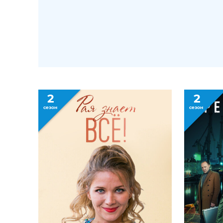
2
2
сезон
сезон