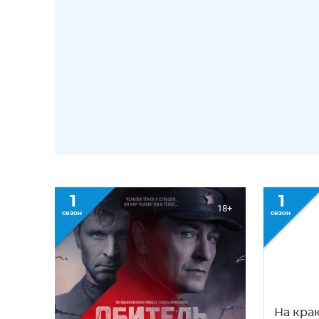
1
1
18+
сезон
сезон