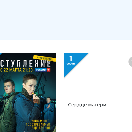
1
16+
сезон