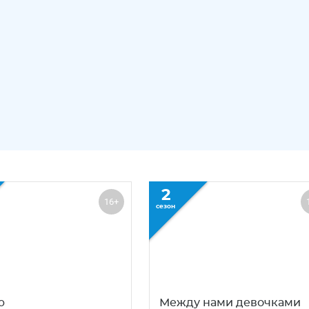
2
16+
сезон