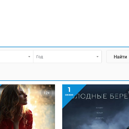
Год
1
12+
сезон