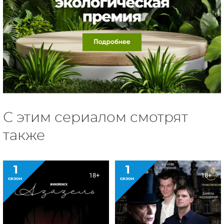
С этим сериалом смотрят
также
1
1
18+
18+
сезон
сезон