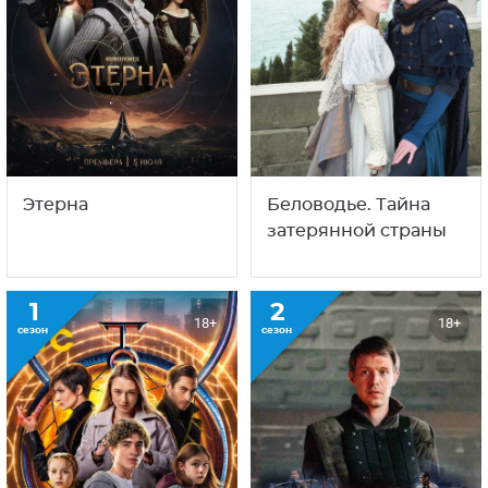
Этерна
Беловодье. Тайна
затерянной страны
1
2
18+
18+
сезон
сезон