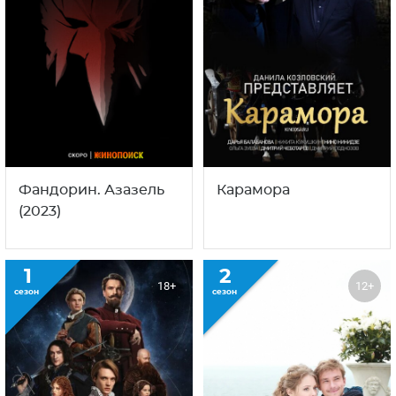
Фандорин. Азазель
Карамора
(2023)
1
2
18+
12+
сезон
сезон