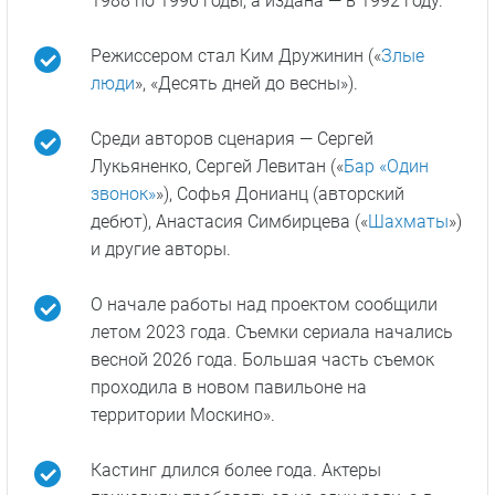
1988 по 1990 годы, а издана — в 1992 году.
Режиссером стал Ким Дружинин («
Злые
люди
», «Десять дней до весны»).
Среди авторов сценария — Сергей
Лукьяненко, Сергей Левитан («
Бар «Один
звонок»
»), Софья Донианц (авторский
дебют), Анастасия Симбирцева («
Шахматы
»)
и другие авторы.
О начале работы над проектом сообщили
летом 2023 года. Съемки сериала начались
весной 2026 года. Большая часть съемок
проходила в новом павильоне на
территории Москино».
Кастинг длился более года. Актеры