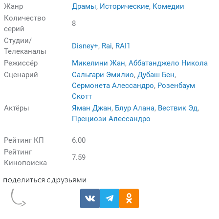
Жанр
Драмы
,
Исторические
,
Комедии
Количество
8
серий
Студии/
Disney+
,
Rai
,
RAI1
Телеканалы
Режиссёр
Микелини Жан
,
Аббатанджело Никола
Сценарий
Сальгари Эмилио
,
Дубаш Бен
,
Сермонета Алессандро
,
Розенбаум
Скотт
Актёры
Яман Джан
,
Блур Алана
,
Вествик Эд
,
Прециози Алессандро
Рейтинг КП
6.00
Рейтинг
7.59
Кинопоиска