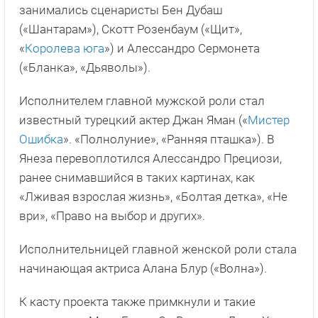
занимались сценаристы Бен Дубаш
(«Шантарам»), Скотт Розенбаум («Щит»,
«
Королева юга
») и Алессандро Сермонета
(«Бланка», «Дьяволы»).
Исполнителем главной мужской роли стал
известный турецкий актер Джан Яман («
Мистер
Ошибка
». «Полнолуние», «Ранняя пташка»). В
Янеза перевоплотился Алессандро Прециози,
ранее снимавшийся в таких картинах, как
«Лживая взрослая жизнь», «Болтая детка», «Не
ври», «Право на выбор и других».
Исполнительницей главной женской роли стала
начинающая актриса Алана Блур («Волна»).
К касту проекта также примкнули и такие