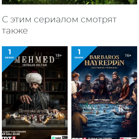
С этим сериалом смотрят
также
1
1
18+
16+
сезон
сезон