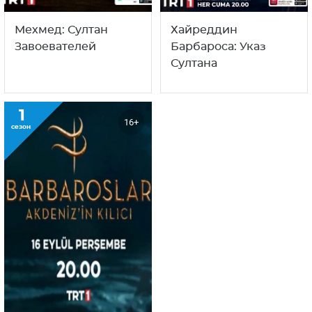
Мехмед: Султан
Хайреддин
Завоевателей
Барбароса: Указ
Султана
1
16+
сезон