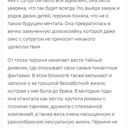
них с супругом было все идеально, она была
уверена, что так будет всегда. Но, выйдя замуж и
родив двоих детей, героиня поняла, что не о
таком будущем мечтала. Она превратилась в
вечно замученную домохозяйку, которой даже
секс с супругом не приносит никакого
удовольствия.
От тоски героиня начинает вести тайный
дневник, где описывает свои самые пикантные
фантазии. В этом блокноте также мелькают и
записки о ее прошлой беззаботной жизни,
которая у нее была до брака. В молодые годы
она отжигала как могла: крутила романы с
плохими парнями, дружила с отвязанной
компанией, а также вела очень насыщенную и
разнообразную сексуальную жизнь. Героиня не