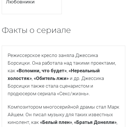
Любовники
Факты о сериале
Режиссерское кресло заняла Джессика
Борсицки. Она работала над такими проектами,
как
«Вспомни, что будет»
,
«Нереальный
холостяк»
,
«Обитель лжи»
и др. Джессика
Борсицки также стала сценаристом и
продюсером сериала «Секс/жизнь».
Композитором многосерийной драмы стал Марк
Айшем. Он писал музыку для таких известных
кинолент, как
«Белый плен»
,
«Братья Донелли»
,