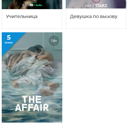
Учительница
Девушка по вызову
5
18+
сезон