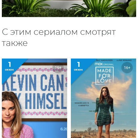
С этим сериалом смотрят
также
1
1
16+
16+
сезон
сезон