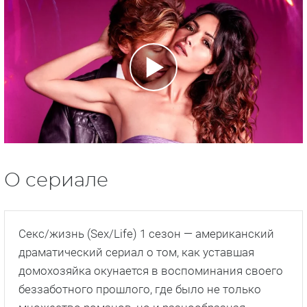
О сериале
Секс/жизнь (Sex/Life) 1 сезон — американский
драматический сериал о том, как уставшая
домохозяйка окунается в воспоминания своего
беззаботного прошлого, где было не только