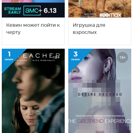
Кевин может пойти к
Игрушка для
черту
взрослых
1
3
18+
18+
сезон
сезон