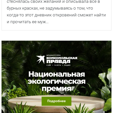
стеснялась своих желаний и описывала все в
бурных красках, не задумываясь о том, что
когда-то этот дневник откровений сможет найти
и прочитать ее муж…