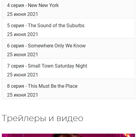
4 серия
- New New York
25 июня 2021
5 серия
- The Sound of the Suburbs
25 июня 2021
6 серия
- Somewhere Only We Know
25 июня 2021
7 серия
- Small Town Saturday Night
25 июня 2021
8 серия
- This Must Be the Place
25 июня 2021
Трейлеры и видео