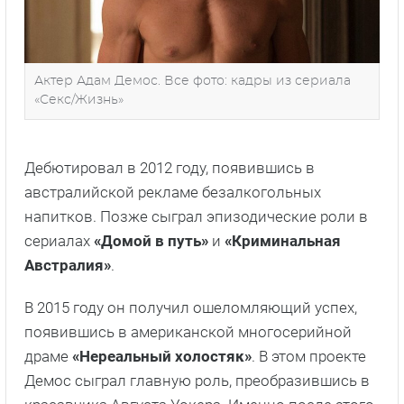
Актер Адам Демос. Все фото: кадры из сериала
«Секс/Жизнь»
Дебютировал в 2012 году, появившись в
австралийской рекламе безалкогольных
напитков. Позже сыграл эпизодические роли в
сериалах
«Домой в путь»
и
«Криминальная
Австралия»
.
В 2015 году он получил ошеломляющий успех,
появившись в американской многосерийной
драме
«Нереальный холостяк»
. В этом проекте
Демос сыграл главную роль, преобразившись в