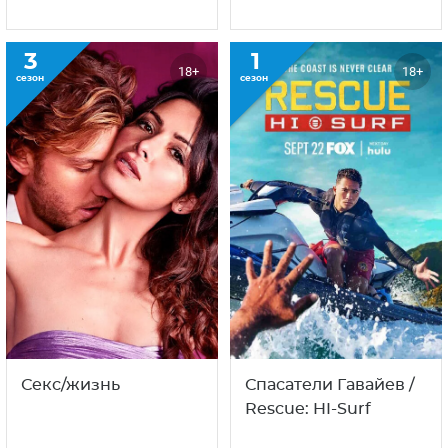
3
1
18+
18+
сезон
сезон
Секс/жизнь
Спасатели Гавайев /
Rescue: HI-Surf