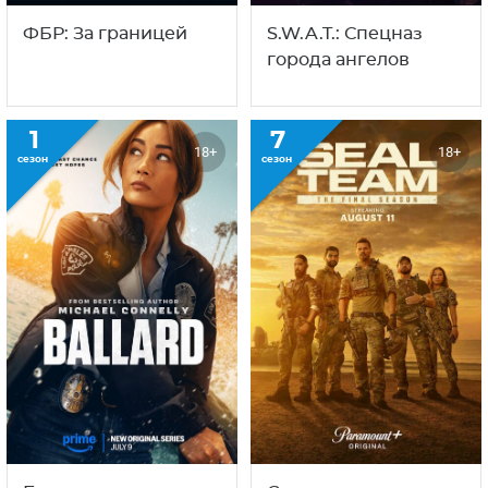
ФБР: За границей
S.W.A.T.: Спецназ
города ангелов
1
7
18+
18+
сезон
сезон