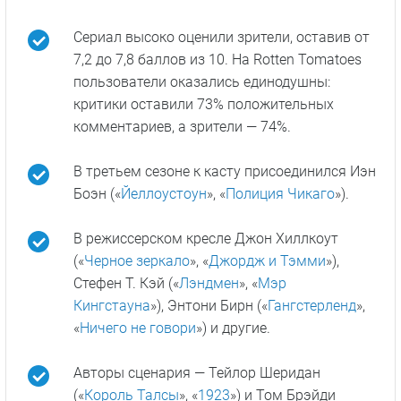
Сериал высоко оценили зрители, оставив от
7,2 до 7,8 баллов из 10. На Rotten Tomatoes
пользователи оказались единодушны:
критики оставили 73% положительных
комментариев, а зрители — 74%.
В третьем сезоне к касту присоединился Иэн
Боэн («
Йеллоустоун
», «
Полиция Чикаго
»).
В режиссерском кресле Джон Хиллкоут
(«
Черное зеркало
», «
Джордж и Тэмми
»),
Стефен Т. Кэй («
Лэндмен
», «
Мэр
Кингстауна
»), Энтони Бирн («
Гангстерленд
»,
«
Ничего не говори
») и другие.
Авторы сценария — Тейлор Шеридан
(«
Король Талсы
», «
1923
») и Том Брэйди