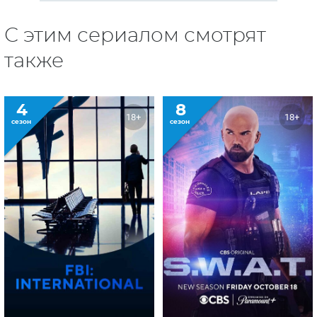
С этим сериалом смотрят
также
4
8
18+
18+
сезон
сезон