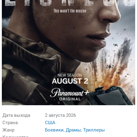
Дата выхода
2 августа 2026
Страна
США
Жанр
Боевики
,
Драмы
,
Триллеры