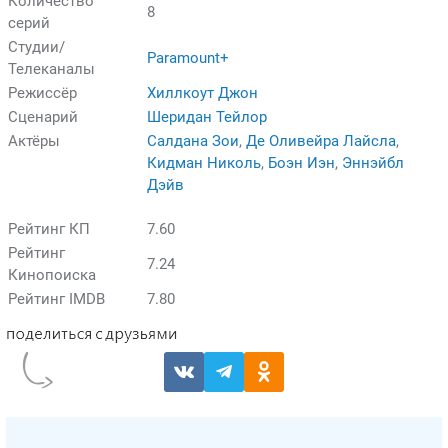
Количество
8
серий
Студии/
Paramount+
Телеканалы
Режиссёр
Хиллкоут Джон
Сценарий
Шеридан Тейлор
Актёры
Салдана Зои
,
Де Оливейра Лайсла
,
Кидман Николь
,
Боэн Иэн
,
Эннэйбл
Дэйв
Рейтинг КП
7.60
Рейтинг
7.24
Кинопоиска
Рейтинг IMDB
7.80