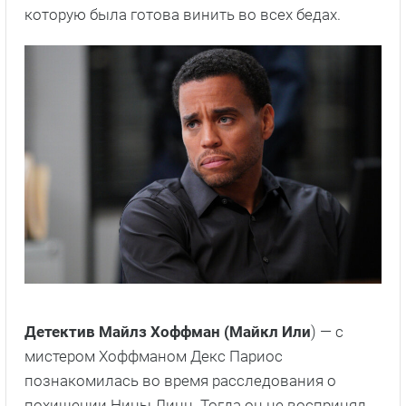
которую была готова винить во всех бедах.
Детектив Майлз Хоффман (Майкл Или
) — с
мистером Хоффманом Декс Париос
познакомилась во время расследования о
похищении Нины Линн. Тогда он не воспринял