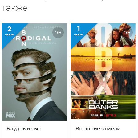
также
2
1
16+
16+
сезон
сезон
Блудный сын
Внешние отмели