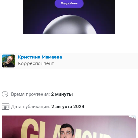
ЯПОНИЯ
СВЕТСКИЕ НОВОСТИ
МЕЛОДРАМЫ
ИСПАНИЯ
ТЕСТЫ
ФРАНЦИЯ
СПОЙЛЕРЫ ИЗ СЕРИАЛОВ
ГЕРМАНИЯ
Кристина Мамаева
Корреспондент
Время прочтения:
2 минуты
Дата публикации:
2 августа 2024