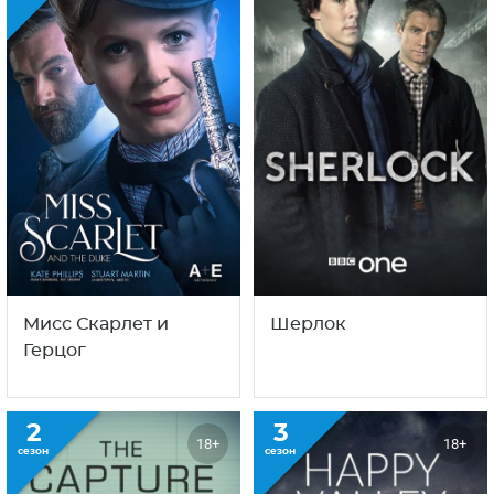
Мисс Скарлет и
Шерлок
Герцог
2
3
18+
18+
сезон
сезон