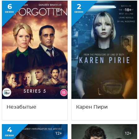
6
2
18+
18+
сезон
сезон
Незабытые
Карен Пири
4
12+
12+
сезон