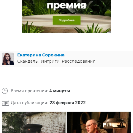
ЯПОНИЯ
СВЕТСКИЕ НОВОСТИ
МЕЛОДРАМЫ
ИСПАНИЯ
ТЕСТЫ
ФРАНЦИЯ
СПОЙЛЕРЫ ИЗ СЕРИАЛОВ
ГЕРМАНИЯ
Екатерина Сорокина
Скандалы. Интриги. Расследования
Время прочтения:
4 минуты
Дата публикации:
23 февраля 2022