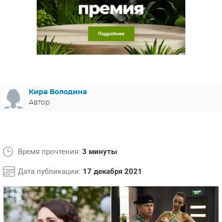
ЯПОНИЯ
СВЕТСКИЕ НОВОСТИ
МЕЛОДРАМЫ
ИСПАНИЯ
ТЕСТЫ
ФРАНЦИЯ
СПОЙЛЕРЫ ИЗ СЕРИАЛОВ
ГЕРМАНИЯ
Кира Володина
Автор
Время прочтения:
3 минуты
Дата публикации:
17 декабря 2021