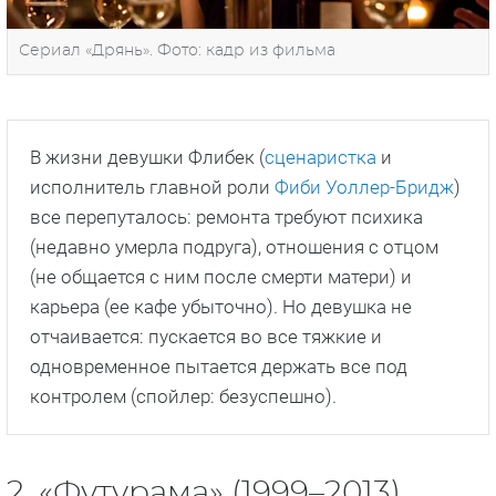
Сериал «Дрянь». Фото: кадр из фильма
В жизни девушки Флибек (
сценаристка
и
исполнитель главной роли
Фиби Уоллер-Бридж
)
все перепуталось: ремонта требуют психика
(недавно умерла подруга), отношения с отцом
(не общается с ним после смерти матери) и
карьера (ее кафе убыточно). Но девушка не
отчаивается: пускается во все тяжкие и
одновременное пытается держать все под
контролем (спойлер: безуспешно).
2. «Футурама» (1999–2013)