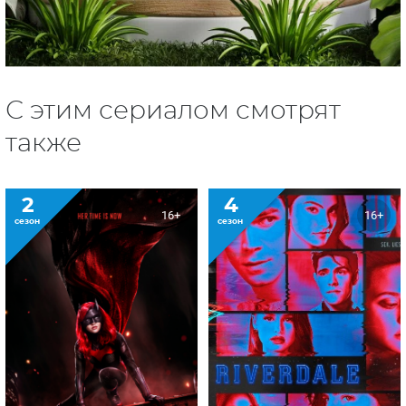
С этим сериалом смотрят
также
2
4
16+
16+
сезон
сезон