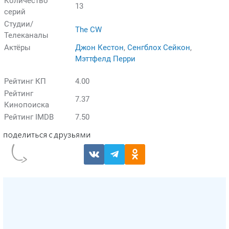
Количество
13
серий
Студии/
The CW
Телеканалы
Актёры
Джон Кестон
,
Сенгблох Сейкон
,
Мэттфелд Перри
Рейтинг КП
4.00
Рейтинг
7.37
Кинопоиска
Рейтинг IMDB
7.50