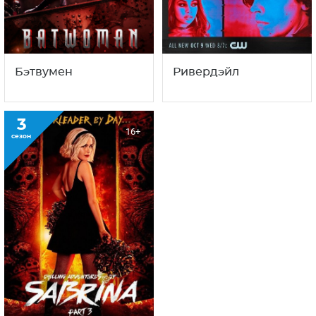
Бэтвумен
Ривердэйл
3
16+
сезон