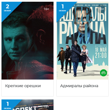
2
1
16+
16+
сезон
сезон
Крепкие орешки
Адмиралы района
1
18+
сезон