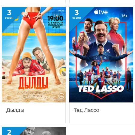
3
3
16+
16+
сезон
сезон
Дылды
Тед Лассо
2