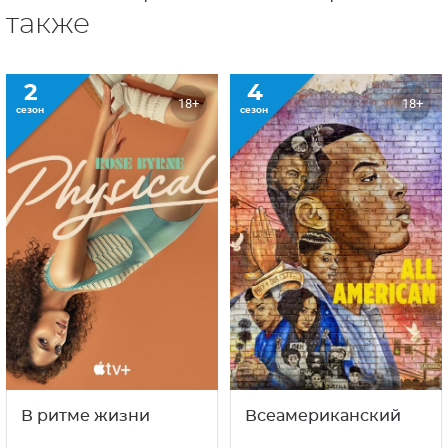
также
2
4
18+
18+
сезон
сезон
В ритме жизни
Всеамериканский