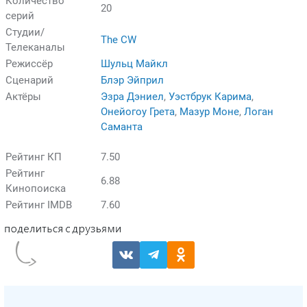
Количество
20
серий
Студии/
The CW
Телеканалы
Режиссёр
Шульц Майкл
Сценарий
Блэр Эйприл
Актёры
Эзра Дэниел
,
Уэстбрук Карима
,
Онейогоу Грета
,
Мазур Моне
,
Логан
Саманта
Рейтинг КП
7.50
Рейтинг
6.88
Кинопоиска
Рейтинг IMDB
7.60