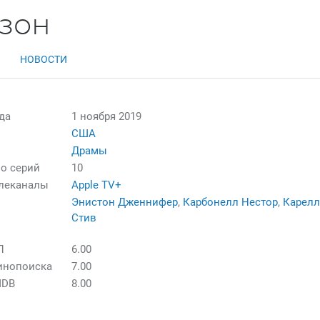
езон
НОВОСТИ
да
1 ноября 2019
США
Драмы
о серий
10
елеканалы
Apple TV+
Энистон Дженнифер
,
Карбонелл Нестор
,
Карел
Стив
П
6.00
инопоиска
7.00
MDB
8.00