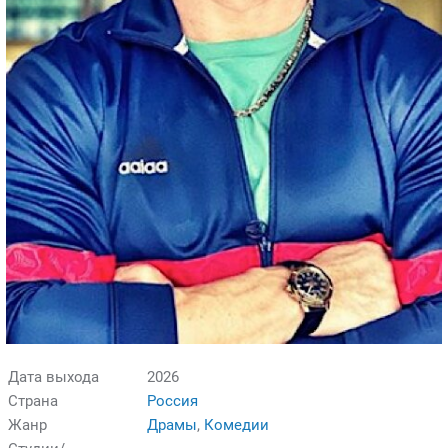
Дата выхода
2026
Страна
Россия
Жанр
Драмы
,
Комедии