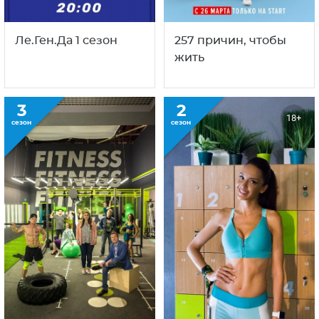
1
1
16+
16+
сезон
сезон
Ле.Ген.Да 1 сезон
257 причин, чтобы
жить