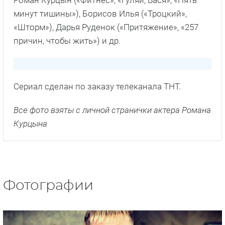
Факты о сериале
Режиссером сериала стал Дмитрий Ефимович.
Он работал над такими проектами, как «Comedy
Club», «Наша Russia», «Comedy Woman» и др.
Одним из продюсеров стал Антон Зайцев. Он
работал над такими кинолентами, как
«Адаптация», «Филфак», «Секта» и др.
В сериале приняли участие такие актеры, как
Роман Курцын («Фитнес», «Гуляй, Вася», «Пять
минут тишины»), Борисов Илья («Троцкий»,
«Шторм»), Дарья Руденок («Притяжение», «257
причин, чтобы жить») и др.