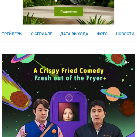
ЯПОНИЯ
СВЕТСКИЕ НОВОСТИ
МЕЛОДРАМЫ
ИСПАНИЯ
ТЕСТЫ
ФРАНЦИЯ
СПОЙЛЕРЫ ИЗ СЕРИАЛОВ
ТРЕЙЛЕРЫ
О СЕРИАЛЕ
ДАТА ВЫХОДА
ФОТО
НОВОСТИ
ГЕРМАНИЯ
18+