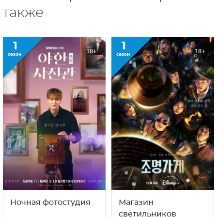
также
1
1
18+
18+
сезон
сезон
Ночная фотостудия
Магазин
светильников