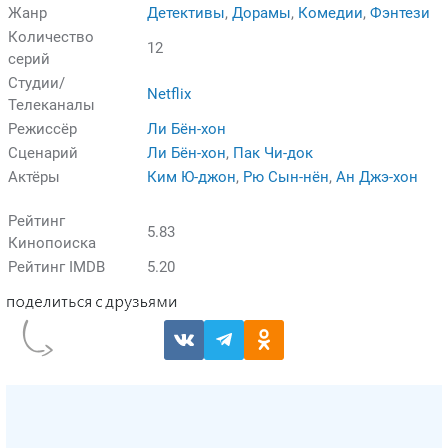
Жанр
Детективы
,
Дорамы
,
Комедии
,
Фэнтези
Количество
12
серий
Студии/
Netflix
Телеканалы
Режиссёр
Ли Бён-хон
Сценарий
Ли Бён-хон
,
Пак Чи-док
Актёры
Ким Ю-джон
,
Рю Сын-нён
,
Ан Джэ-хон
Рейтинг
5.83
Кинопоиска
Рейтинг IMDB
5.20