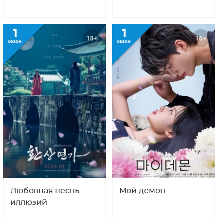
1
1
18+
16+
сезон
сезон
Любовная песнь
Мой демон
иллюзий