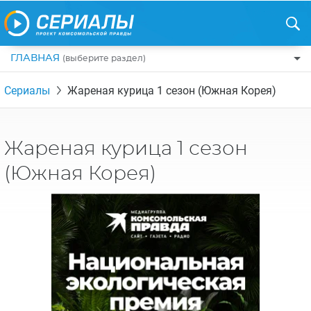
ГЛАВНАЯ
(выберите раздел)
ПО ЖАНРАМ
Сериалы
Жареная курица 1 сезон (Южная Корея)
КОМЕДИИ
ПО СТРАНАМ
ДРАМЫ
США
РЕЦЕНЗИИ
Жареная курица 1 сезон
УЖАСЫ
РОССИЯ
НА ВЫХОДНЫЕ
(Южная Корея)
БОЕВИКИ
АНГЛИЯ
НОВОСТИ
ТРИЛЛЕРЫ
ИТАЛИЯ
ИНТЕРЕСНО
ФЭНТЕЗИ
ТУРЦИЯ
НОВОСТИ ТУРЕЦКИХ СЕРИАЛОВ
ДЕТЕКТИВЫ
УКРАИНА
АЗИАТСКИЕ СЕРИАЛЫ
КРИМИНАЛ
КАНАДА
ИНТЕРВЬЮ
ФАНТАСТИКА