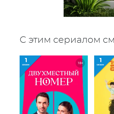
С этим сериалом см
1
1
18+
сезон
сезон