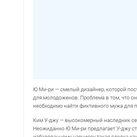
Ю Ми-ри — смелый дизайнер, которой пос
для молодоженов. Проблема в том, что он
необходимо найти фиктивного мужа для п
Ким У-джу — высокомерный наследник сем
Неожиданно Ю Ми-ри предлагает У-джу ст
избалованному нарциссу такая сделка ка