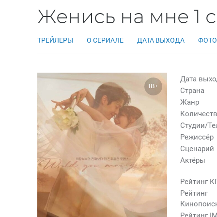
Женись на мне 1 
ТРЕЙЛЕРЫ
О СЕРИАЛЕ
ДАТА ВЫХОДА
ФОТО
Дата выхо
18+
Страна
Жанр
Количеств
Студии/Т
Режиссёр
Сценарий
Актёры
Рейтинг К
Рейтинг
Кинопоис
Рейтинг I