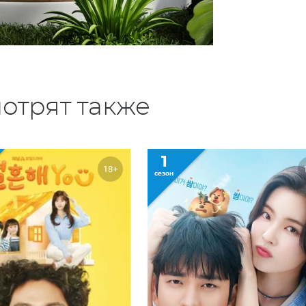
отрят также
1
18+
сезон