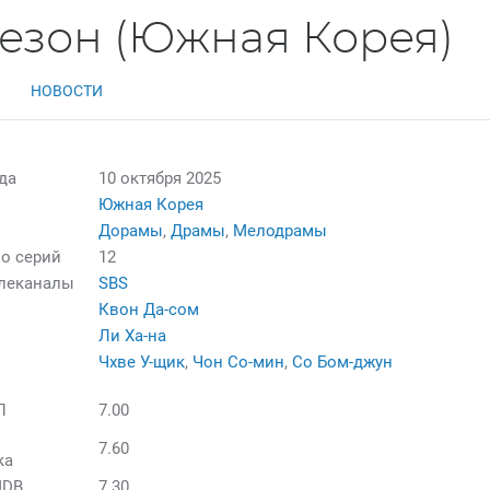
сезон (Южная Корея)
НОВОСТИ
да
10 октября 2025
Южная Корея
Дорамы
,
Драмы
,
Мелодрамы
о серий
12
елеканалы
SBS
Квон Да-сом
Ли Ха-на
Чхве У-щик
,
Чон Со-мин
,
Со Бом-джун
П
7.00
7.60
ка
MDB
7.30