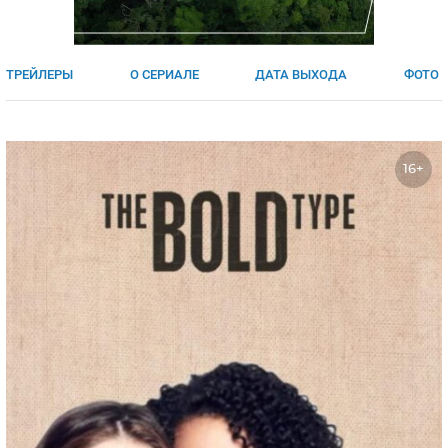
ЯПОНИЯ
СВЕТСКИЕ НОВОСТИ
МЕЛОДРАМЫ
ИСПАНИЯ
ТЕСТЫ
ТРЕЙЛЕРЫ
О СЕРИАЛЕ
ДАТА ВЫХОДА
ФОТО
ФРАНЦИЯ
СПОЙЛЕРЫ ИЗ СЕРИАЛОВ
ГЕРМАНИЯ
16+