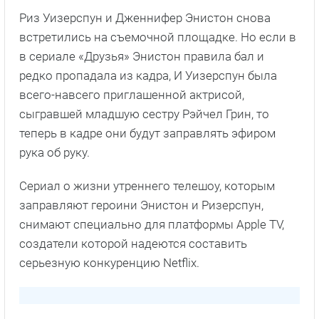
заправляют героини Энистон и Ризерспун,
снимают специально для платформы Apple TV,
создатели которой надеются составить
серьезную конкуренцию Netflix.
Сюжет
«Утреннего шоу»
, Съемки которого
начались в октябре 2018-го, будет строится
вокруг происходящего за его кулисами. Зрители
увидят, как эти милые люди, один голос который
заставляет их утром приободриться,
нервничают, депрессуют и огорчаются.
Шоураннеры обещают показать рабочие
моменты максимально правдоподобно, смыть
глянцевый налет и вымарав из сценарий все,
что отдает стереотипами. Должно получиться