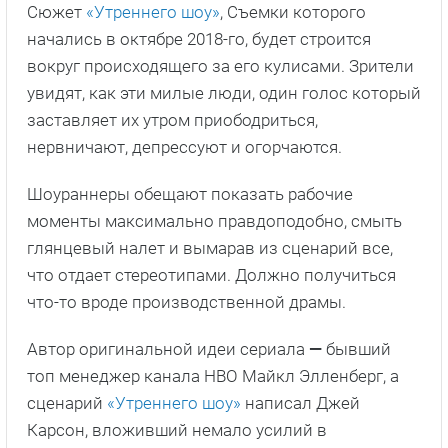
что-то вроде производственной драмы.
Автор оригинальной идеи сериала
—
бывший
топ менеджер канала HBO Майкл Элленберг, а
сценарий
«Утреннего шоу»
написал Джей
Карсон, вложивший немало усилий в
строительстве
«Карточного домика»
.
В ролях:
Риз Уизерспун, Дженнифер Энистон и
др.