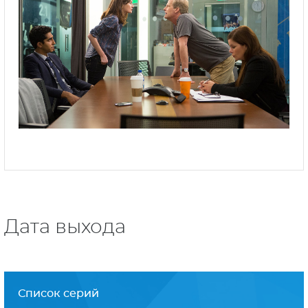
Дата выхода
Список серий
1 серия
- Legends of the Fall Issue
23 января 2020
2 серия
- #Scarlet
30 января 2020
3 серия
- Marathon
6 февраля 2020
4 серия
- Babes in Toyland
13 февраля 2020