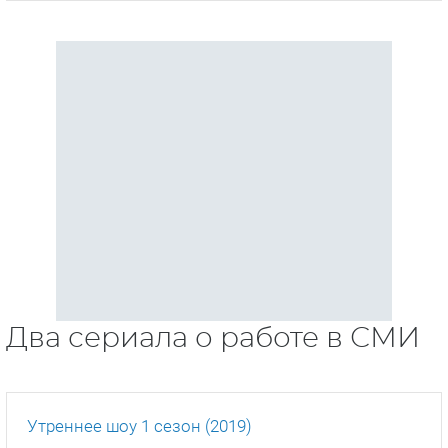
Два сериала о работе в СМИ
Утреннее шоу 1 сезон (2019)
Риз Уизерспун и Дженнифер Энистон снова
встретились на съемочной площадке. Но если в
в сериале «Друзья» Энистон правила бал и
редко пропадала из кадра, И Уизерспун была
всего-навсего приглашенной актрисой,
сыгравшей младшую сестру Рэйчел Грин, то
теперь в кадре они будут заправлять эфиром
рука об руку.
Сериал о жизни утреннего телешоу, которым