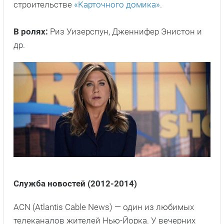
Служба новостей (2012-2014)
ACN (Atlantis Cable News) — один из любимых
телеканалов жителей Нью-Йорка. У вечерних
новостей, которые ведет главная звезда канала
Уилл Макэвой (Джефф Дэниэлс), высокие
рейтинги. Его передача — это обух топора,
которым ACN бьет по головам непродуманных и
нечистых на руку политиканов, зарвавшихся
мегакорпораций и чиновников, потерявших
нюх.
Действие сериала начинается в 2010 году.
Продюсер, отвечавший за вечерние новости