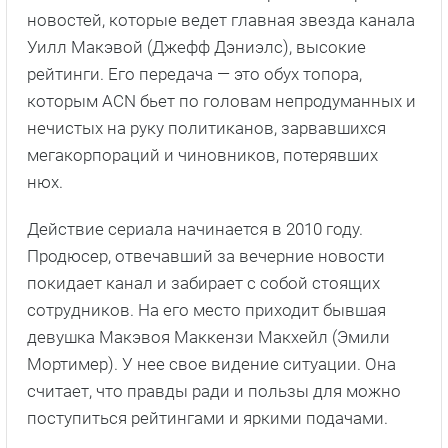
покидает канал и забирает с собой стоящих
сотрудников. На его место приходит бывшая
девушка Макэвоя Маккензи Макхейл (Эмили
Мортимер). У нее свое видение ситуации. Она
считает, что правды ради и пользы для можно
поступиться рейтингами и яркими подачами.
Сперва это приносит и рейтинги, и
цитируемость, а потом интерес зрителей к ACN
начинает угасать. Начальник Макэвоя и
Макхейл не может допустить, чтобы передача
окончательно поблекла и сделает много, чтобы
она заиграла новыми красками.
За три сезона создатели шоу иногда мельком, а
иногда детально осветили разлив нефти в
Мексиканском заливе, аварию на АЭС ву
японской Фукусиме, убийство Усамы бен