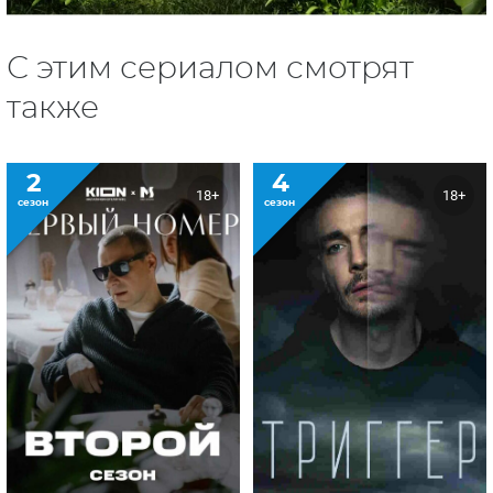
С этим сериалом смотрят
также
2
4
18+
18+
сезон
сезон