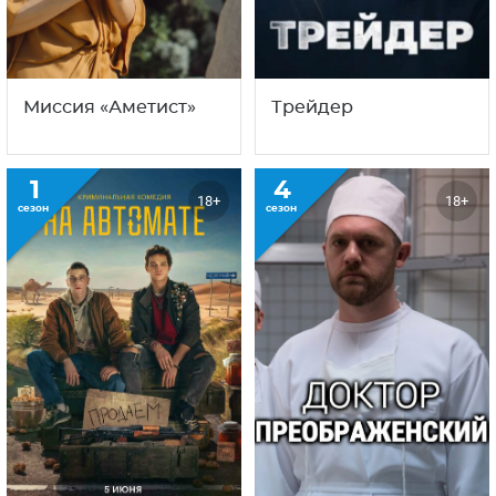
Миссия «Аметист»
Трейдер
1
4
18+
18+
сезон
сезон