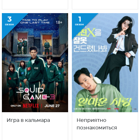
3
1
18+
18+
сезон
сезон
Игра в кальмара
Неприятно
познакомиться