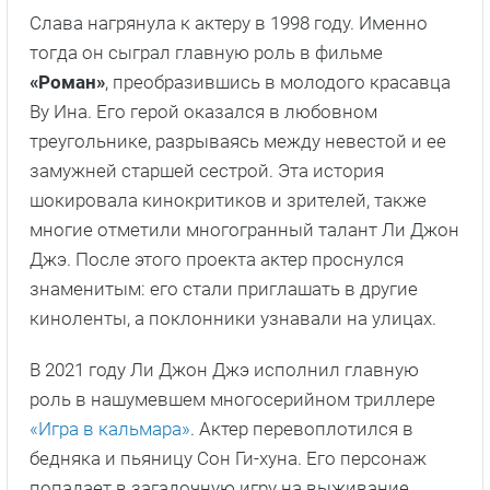
Слава нагрянула к актеру в 1998 году. Именно
тогда он сыграл главную роль в фильме
«Роман»
, преобразившись в молодого красавца
Ву Ина. Его герой оказался в любовном
треугольнике, разрываясь между невестой и ее
замужней старшей сестрой. Эта история
шокировала кинокритиков и зрителей, также
многие отметили многогранный талант Ли Джон
Джэ. После этого проекта актер проснулся
знаменитым: его стали приглашать в другие
киноленты, а поклонники узнавали на улицах.
В 2021 году Ли Джон Джэ исполнил главную
роль в нашумевшем многосерийном триллере
«Игра в кальмара»
. Актер перевоплотился в
бедняка и пьяницу Сон Ги-хуна. Его персонаж
попадает в загадочную игру на выживание.